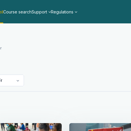
il
Course search
Support
Regulations
r
Fr