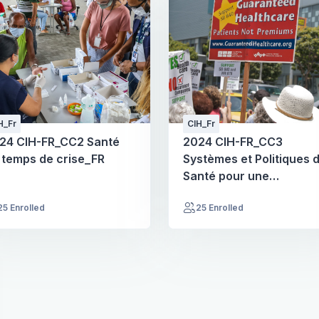
H_Fr
CIH_Fr
24 CIH-FR_CC2 Santé
2024 CIH-FR_CC3
 temps de crise_FR
Systèmes et Politiques 
Santé pour une
Couverture Sanitaire
25 Enrolled
25 Enrolled
Universelle_FR