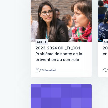
CIH_Fr
CI
2023-2024 CIH_Fr_CC1
20
Problème de santé: de la
en
prévention au controle
26 Enrolled